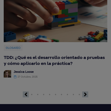
GLOSARIO
TDD: ¿Qué es el desarrollo orientado a pruebas
¿
y cómo aplicarlo en la práctica?
c
Jessica Loose
27 Octubre, 2025
Previous
Next