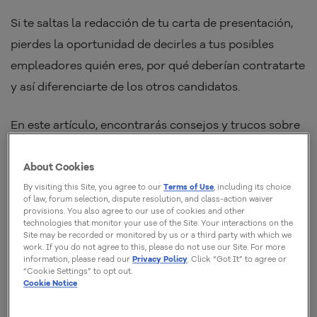
Si te saltas la redacción de tu carta de presentación,
pierdes la oportunidad de decirles a tus posibles
empleadores quién eres, por qué deberían contratarte
y así diferenciarte de los otros candidatos.
En este artículo, encontrarás consejos y trucos sobre
cómo escribir con éxito una carta de presentación.
¡Echa un vistazo!
About Cookies
By visiting this Site, you agree to our
Terms of Use
, including its choice
of law, forum selection, dispute resolution, and class-action waiver
¿Que es una carta de presentación?
provisions. You also agree to our use of cookies and other
technologies that monitor your use of the Site. Your interactions on the
Site may be recorded or monitored by us or a third party with which we
work. If you do not agree to this, please do not use our Site. For more
Entonces, ¿qué es una carta de presentación? Nada
information, please read our
Privacy Policy
. Click “Got It” to agree or
“Cookie Settings” to opt out.
más que
un texto en el que nos presentamos como
Cookie Notice
candidatos a empresas.
Es una forma de establecer
contacto con los responsables de recursos humanos