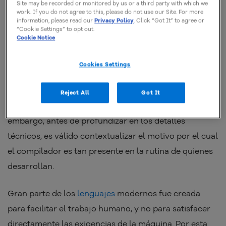
prácticamente todas las etapas de la construcción de
Site may be recorded or monitored by us or a third party with which we
work. If you do not agree to this, please do not use our Site. For more
un programa. Él
analiza, valida y convierte el código
information, please read our
Privacy Policy
. Click “Got It” to agree or
“Cookie Settings” to opt out.
para que el sistema operativo o dispositivo pueda
Cookie Notice
ejecutar las instrucciones sin depender del lenguaje
original.
Cookies Settings
En la práctica, este proceso garantiza que el
software
Reject All
Got It
funcione correctamente en diferentes entornos
. Sin
embargo, antes de profundizar en los detalles
técnicos, es válido contextualizar el motivo por el cual
el compilador es tan presente en la rutina de quienes
desarrollan.
Gran parte de los
lenguajes
modernos fue creada
para facilitar el trabajo humano, y no para satisfacer
directamente las exigencias de la máquina. Por esta