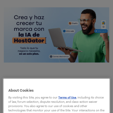
Entendendo o papel do compilador
About Cookies
no desenvolvimento moderno
By visiting this Site, you agree to our
Terms of Use
, including its choice
of law, forum selection, dispute resolution, and class-action waiver
El compilador es una solución presente en
provisions. You also agree to our use of cookies and other
technologies that monitor your use of the Site. Your interactions on the