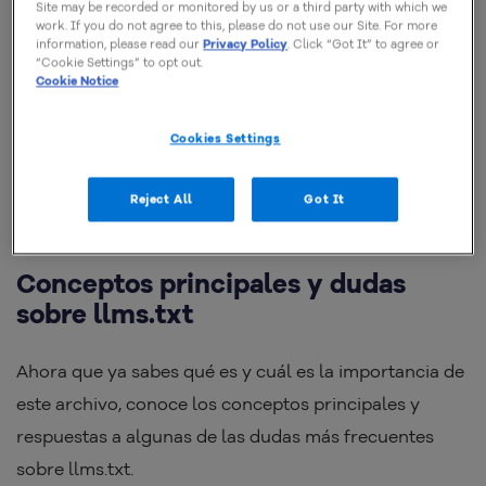
Site may be recorded or monitored by us or a third party with which we
hacer que su sitio web sea más comprensible para las
work. If you do not agree to this, please do not use our Site. For more
herramientas de IA generativa
. Muestra a la
information, please read our
Privacy Policy
. Click “Got It” to agree or
“Cookie Settings” to opt out.
inteligencia artificial cuáles son las páginas y
Cookie Notice
contenidos más relevantes. Así, puede usar estos
Cookies Settings
materiales para formular las respuestas a las
preguntas de los usuarios, y citar su sitio web como
Reject All
Got It
referencia.
Conceptos principales y dudas
sobre llms.txt
Ahora que ya sabes qué es y cuál es la importancia de
este archivo, conoce los conceptos principales y
respuestas a algunas de las dudas más frecuentes
sobre llms.txt.