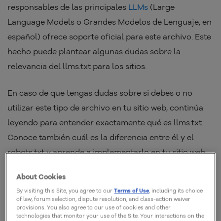
responsables de las principales
LLMs
(Large
Language Models o Grandes Modelos de Lenguaje, en
español) ofrece soporte oficial para este archivo. Este
hecho puede plantear algunas dudas sobre la
relevancia del llms.txt para los sitios.
En caso de que tengas dudas sobre si debes o no
utilizar este tipo de archivo en tu sitio web, continúa
leyendo para entender exactamente qué es llms.txt.
Conoce también cuál es la diferencia entre él y el
robots.txt y aprende a implementarlo en tu sitio web.
About Cookies
¿Qué es llms.txt?
By visiting this Site, you agree to our
Terms of Use
, including its choice
of law, forum selection, dispute resolution, and class-action waiver
provisions. You also agree to our use of cookies and other
El llms.txt es un archivo que tiene como objetivo
technologies that monitor your use of the Site. Your interactions on the