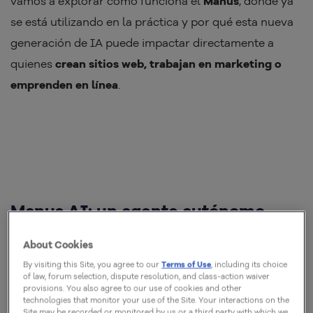
vamos a explorar cómo funciona el
Manus
, dónde ya
se está utilizando en la práctica y por qué esta nueva
generación de IA puede impactar directamente a
quienes
crean sitios web, trabajan en marketing o
emprenden en línea
.
Manus AI: un agente autónomo
About Cookies
El concepto de
“agente autónomo”
no es nuevo, pero
By visiting this Site, you agree to our
Terms of Use
, including its choice
hasta hace poco era más una idea que una realidad
of law, forum selection, dispute resolution, and class-action waiver
funcional. Lo que
Manus AI
hizo fue dar vida a esta
provisions. You also agree to our use of cookies and other
technologies that monitor your use of the Site. Your interactions on the
promesa con una estructura capaz de
planificar,
Site may be recorded or monitored by us or a third party with which we