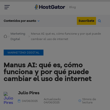
Blog
Suscríbete
Contenidos por asunto
Marketing
Manus AI: qué es, cómo funciona y por qué puede
Digital
cambiar el uso de internet
MARKETING DIGITAL
Manus AI: qué es, cómo
funciona y por qué puede
cambiar el uso de internet
Julio Pires
Actualizado
13mins de
04/06/2025
04/06/2025
lectura