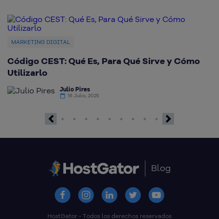
MARKETING DIGITAL
Código CEST: Qué Es, Para Qué Sirve y Cómo
Q
Utilizarlo
d
Julio Pires
16 Julio, 2025
Previous
Next
Blog
HostGator - Todos los derechos reservados