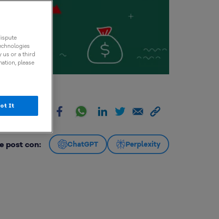
dispute
technologies
 us or a third
mation, please
ot It
artir:
e post con:
ChatGPT
Perplexity