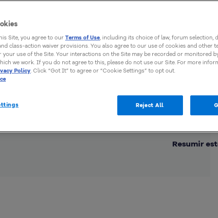
okies
this Site, you agree to our
Terms of Use
, including its choice of law, forum selection, 
 and class-action waiver provisions. You also agree to our use of cookies and other 
 your use of the Site. Your interactions on the Site may be recorded or monitored by
hich we work. If you do not agree to this, please do not use our Site. For more infor
ivacy Policy
. Click “Got It” to agree or “Cookie Settings” to opt out.
ice
ttings
Reject All
G
Comp
Resumir est