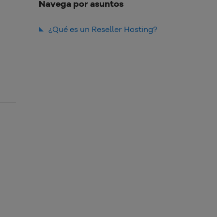
Navega por asuntos
¿Qué es un Reseller Hosting?
¿Cuál es la ventaja?
¿Para quién es recomendado el
negocio de Reseller Hosting?
Quiero ser Revendedor ¿Cuáles
son los pasos a seguir?