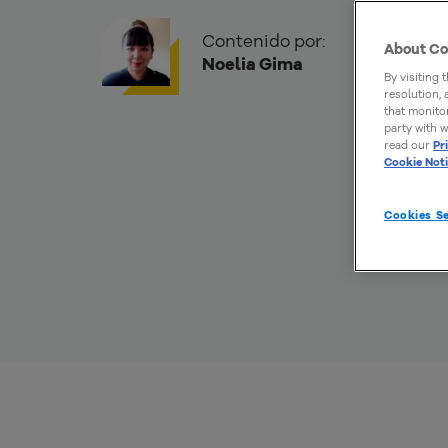
Contenido por:
About Co
Noelia Gima
By visiting 
resolution,
that monitor
party with w
read our
Pr
Cookie Not
Cookies Se