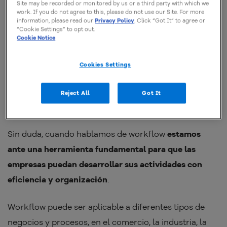
Con el ejemplo anterior, es mucho más fácil entender
Site may be recorded or monitored by us or a third party with which we
work. If you do not agree to this, please do not use our Site. For more
qué es workflow. Mira como existe un proceso bien
information, please read our
Privacy Policy
. Click “Got It” to agree or
“Cookie Settings” to opt out.
definido y una secuencia de pasos.
Cookie Notice
Teniendo en cuenta el ejemplo anterior, workflow no
Cookies Settings
permitiría que un producto vendido se entregue al
transportista antes de la aprobación del pago y la
Reject All
Got It
emisión de la factura, por ejemplo.
Sin duda, cuando hablamos de workflow
estamos
ante una herramienta fundamental para que las
empresas puedan desarrollar sus actividades con
eficiencia y organización
.
Workflow puede ser aplicable a diferentes tipos de
negocios y procesos, en el comercio, la industria, la