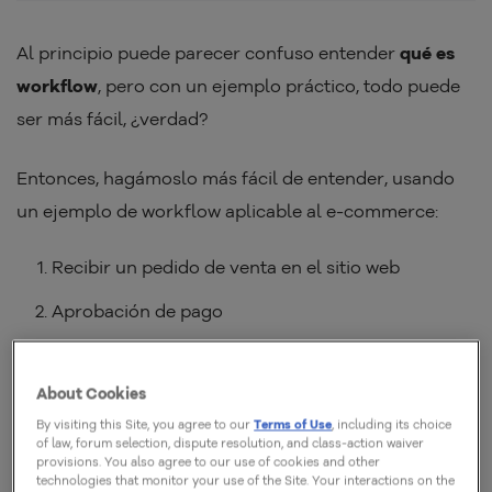
Al principio puede parecer confuso entender
qué es
workflow
, pero con un ejemplo práctico, todo puede
ser más fácil, ¿verdad?
Entonces, hagámoslo más fácil de entender, usando
un ejemplo de workflow aplicable al e-commerce:
Recibir un pedido de venta en el sitio web
Aprobación de pago
Emisión de la factura
About Cookies
Separación y envasado de productos
By visiting this Site, you agree to our
Terms of Use
, including its choice
Entrega del producto al transportista
of law, forum selection, dispute resolution, and class-action waiver
provisions. You also agree to our use of cookies and other
technologies that monitor your use of the Site. Your interactions on the