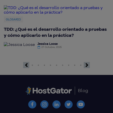
GLOSARIO
TDD: ¿Qué es el desarrollo orientado a pruebas
¿
y cómo aplicarlo en la práctica?
c
Jessica Loose
27 Octubre, 2025
Previous
Next
Blog