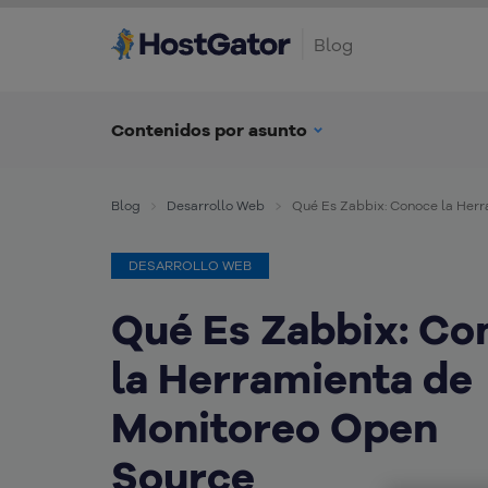
Blog
Contenidos por asunto
Blog
Desarrollo Web
Qué Es Zabbix: Conoce la Her
DESARROLLO WEB
Qué Es Zabbix: Co
la Herramienta de
Monitoreo Open
Source