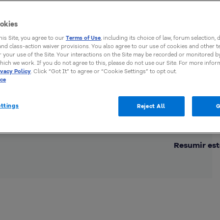
okies
this Site, you agree to our
Terms of Use
, including its choice of law, forum selection, 
 and class-action waiver provisions. You also agree to our use of cookies and other 
 your use of the Site. Your interactions on the Site may be recorded or monitored by
hich we work. If you do not agree to this, please do not use our Site. For more infor
ivacy Policy
. Click “Got It” to agree or “Cookie Settings” to opt out.
ice
ttings
Reject All
G
Comp
Resumir est