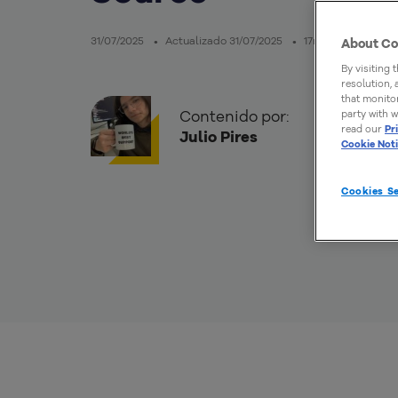
31/07/2025
Actualizado 31/07/2025
17mins de lectura
About Co
By visiting 
resolution,
that monitor
Contenido por:
party with w
read our
Pr
Julio Pires
Cookie Not
Cookies Se