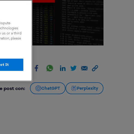
dispute
technologies
 us or a third
mation, please
ot It
artir:
e post con:
ChatGPT
Perplexity