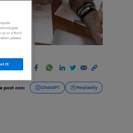
dispute
technologies
 us or a third
mation, please
ot It
artir:
e post con:
ChatGPT
Perplexity