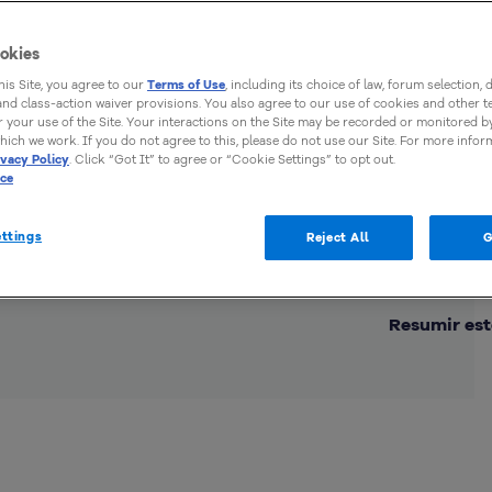
okies
this Site, you agree to our
Terms of Use
, including its choice of law, forum selection, 
 and class-action waiver provisions. You also agree to our use of cookies and other 
 your use of the Site. Your interactions on the Site may be recorded or monitored by
hich we work. If you do not agree to this, please do not use our Site. For more infor
ivacy Policy
. Click “Got It” to agree or “Cookie Settings” to opt out.
ice
ttings
Reject All
G
Comp
Resumir est