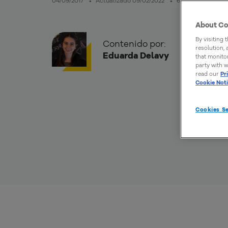
04/09/2017
Actualizado 09/02/2022
6mins de lectura
About Co
By visiting 
Contenido por:
resolution,
Eduarda Delavy
that monitor
party with w
read our
Pr
Cookie Not
Cookies Se