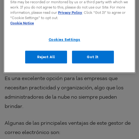
Site may be recorded or monitored by us or a third party with which we
de conversación y tiene capacidades de búsqueda
work. If you do not agree to this, please do not use our Site. For more
information, please read our
Privacy Policy
. Click “Got It” to agree or
avanzada por dirección de e-mail, asunto, fechas y
“Cookie Settings” to opt out.
Cookie Notice
palabras claves.
Cookies Settings
Con Titan email, es posible administrar varias cuentas
simultáneamente, utilizando calendarios y filtros
Reject All
Got It
avanzados.
Es una excelente opción para las empresas que
necesitan practicidad y organización, algo que los
administradores de la nube no siempre pueden
brindar.
Algunas de las principales ventajas de este gestor de
correo electrónico son: