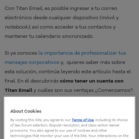
Con Titan Email, es posible ingresar a tu correo
electrónico desde cualquier dispositivo (móvil y
notebook)
, así como acceder a tus contactos y
mantener tu calendario sincronizado.
Si ya conoces
la importancia de profesionalizar tus
mensajes corporativos
y, quieres saber más sobre
esta solución, continúa leyendo este artículo hasta el
final. En él descubrirás
cómo tener un cuenta con
Titan Email
y cuáles son sus ventajas ¿Comenzamos?
¿Qué es Titan email?
About Cookies
By visiting this Site, you agree to our
Terms of Use
, including its choice
of law, forum selection, dispute resolution, and class-action waiver
Titan email es un administrador de e-mail que ofrece
provisions. You also agree to our use of cookies and other
technologies that monitor your use of the Site. Your interactions on the
una experiencia de e-mail más organizada con temas