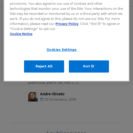
provisions. You also agree to our use of cookies and other
technologies that monitor your use of the Site. Your interactions on the
Site may be recorded or monitored by us or a third party with which we
work. If you do not agree to this, please do not use our Site. For more
information, please read our
Privacy Policy
. Click “Got It” to agree or
SEGURIDAD WEB
“Cookie Settings” to opt out.
Cookie Notice
Seguridad en internet: cuidados
para tener un sitio web seguro
Si te preguntan cuáles son los factores más
Cookies Settings
importantes a la hora de crear un sitio web
¿incluirías la seguridad en internet?
Seguramente la primera cosa que se te venga a
Reject All
Got It
la cabeza será tener un nombre, el registro del
dominio, el plan de web hosting o el tema de la
plantilla; pero tal vez […]
Andre Olivato
13 Diciembre, 2018