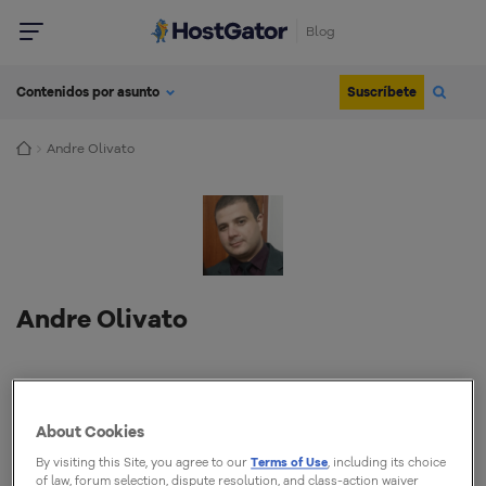
Blog
Suscríbete
Contenidos por asunto
Andre Olivato
Andre Olivato
Especialista en Seguridad Web, Analista de Soporte Linux
en HostGator LatAm, estudiante de Análisis y Desarrollo de
About Cookies
Sistemas.
By visiting this Site, you agree to our
Terms of Use
, including its choice
of law, forum selection, dispute resolution, and class-action waiver