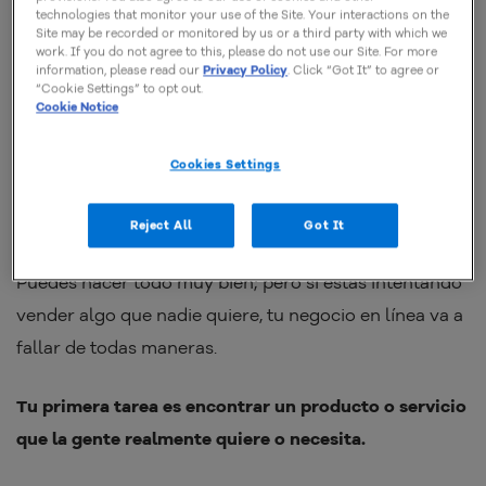
technologies that monitor your use of the Site. Your interactions on the
están los primeros pasos que debes tomar.
Site may be recorded or monitored by us or a third party with which we
work. If you do not agree to this, please do not use our Site. For more
information, please read our
Privacy Policy
. Click “Got It” to agree or
¡Descarga GRATIS una checklist para trazar tu
“Cookie Settings” to opt out.
Cookie Notice
progreso!
Cookies Settings
1. Identifica una necesidad de un
negocio en línea
Reject All
Got It
Puedes hacer todo muy bien; pero si estás intentando
vender algo que nadie quiere, tu negocio en línea va a
fallar de todas maneras.
Tu primera tarea es encontrar un producto o servicio
que la gente realmente quiere o necesita.