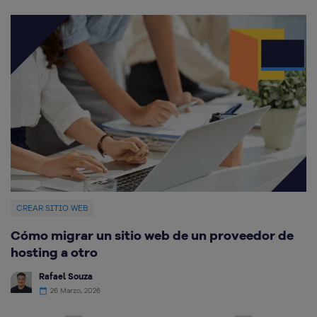
CREAR SITIO WEB
C
Cómo migrar un sitio web de un proveedor de
M
hosting a otro
Rafael Souza
26 Marzo, 2026