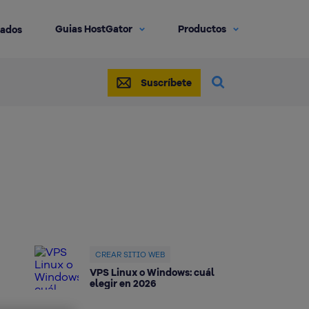
Guias HostGator
Productos
iados
Suscríbete
CREAR SITIO WEB
VPS Linux o Windows: cuál
elegir en 2026