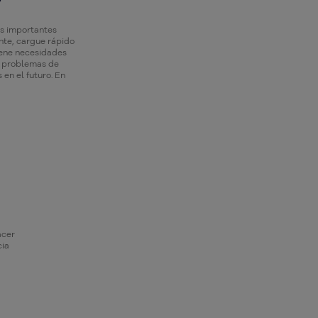
ás importantes
nte, cargue rápido
iene necesidades
r problemas de
 en el futuro. En
acer
cia