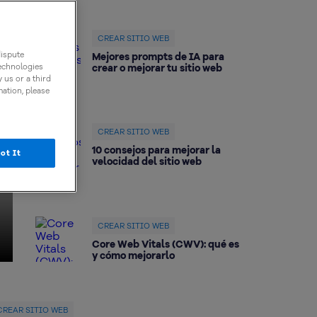
CREAR SITIO WEB
dispute
Mejores prompts de IA para
crear o mejorar tu sitio web
technologies
 us or a third
mation, please
CREAR SITIO WEB
10 consejos para mejorar la
ot It
velocidad del sitio web
CREAR SITIO WEB
Core Web Vitals (CWV): qué es
y cómo mejorarlo
CREAR SITIO WEB