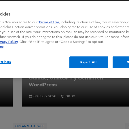
okies
this Site, you agree to our
Terms of Use
, including its choice of law, forum selection, 
 and class-action waiver provisions. You also agree to our use of cookies and other 
 your use of the Site. Your interactions on the Site may be recorded or monitored by
hich we work. If you do not agree to this, please do not use our Site. For more infor
ivacy Policy
. Click “Got It” to agree or “Cookie Settings” to opt out.
ice
ttings
Reject All
G
WordPress 7.0 llegó: qué cambia con
Claude, ChatGPT y Gemini en
WordPress
06 Julio, 2026
06:00
CREAR SITIO WEB