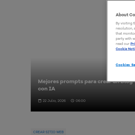
About Co
By visiting 
resolution,
that monitor
party with w
read our
Pr
Cookie Not
Cookies Se
Mejores prompts para crear un blog
con IA
22 Julio, 2026
06:00
CREAR SITIO WEB