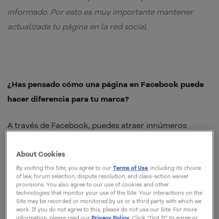
informado. Por esto es muy importante mantener
actualizada tu página en la red social.
¿Has pensado cómo una página en Facebook puede
hacer diferencia para tu marca?
A través de Facebook, puedes atraer innúmeros
clientes potenciales, crear nuevas promociones,
difundir tu producto o servicio, reforzar tu identidad y
About Cookies
mantener al público informado. Por esto
es muy
By visiting this Site, you agree to our
Terms of Use
, including its choice
of law, forum selection, dispute resolution, and class-action waiver
importante mantener actualizada tu página en la red
provisions. You also agree to our use of cookies and other
technologies that monitor your use of the Site. Your interactions on the
social
.
Site may be recorded or monitored by us or a third party with which we
work. If you do not agree to this, please do not use our Site. For more
information, please read our
Privacy Policy
. Click “Got It” to agree or