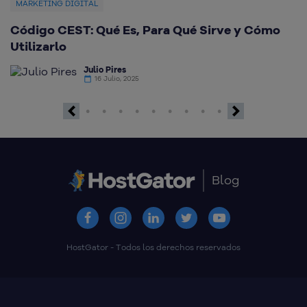
MARKETING DIGITAL
Código CEST: Qué Es, Para Qué Sirve y Cómo
Q
Utilizarlo
d
Julio Pires
16 Julio, 2025
Previous
Next
Blog
HostGator - Todos los derechos reservados