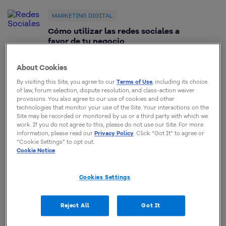
MARKETING DIGITAL
Cómo utilizar las redes sociales a
favor de tu negocio
Responde rápido: ¿Cuántas redes sociales
utilizas para difundir tu marca o empresa?.
About Cookies
Dependiendo de tu respuesta, podemos afirmar
que estás perdiendo oportunidades de ser visto
By visiting this Site, you agree to our
Terms of Use
, including its choice
of law, forum selection, dispute resolution, and class-action waiver
y de conquistar nuevos clientes.
provisions. You also agree to our use of cookies and other
technologies that monitor your use of the Site. Your interactions on the
Thayse Stein
Site may be recorded or monitored by us or a third party with which we
26 Junio, 2017
work. If you do not agree to this, please do not use our Site. For more
information, please read our
Privacy Policy
. Click “Got It” to agree or
“Cookie Settings” to opt out.
Cookie Notice
MARKETING DIGITAL
Facebook: 10 Tips para que tu
Cookies Settings
FanPage sea atractiva y profesional
¿Has pensado cómo una página en Facebook
puede hacer diferencia para tu marca? A través
Reject All
Got It
de Facebook, puedes atraer innúmeros clientes
potenciales, crear nuevas promociones, difundir