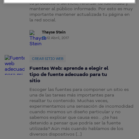
tu producto o servicio, reforzar tu identidad y
mantener al público informado. Por esto es muy
importante mantener actualizada tu página en
la red social.
Thayse Stein
12 Abril, 2017
CREAR SITIO WEB
Fuentes Web: aprende a elegir el
tipo de fuente adecuado para tu
sitio
Escoger las fuentes para componer un sitio es
una de las tareas más importantes para
resaltar tu contenido. Muchas veces,
experimentamos una sensación de incomodidad
cuando miramos un diseño particular y no
sabemos explicar que causa eso… ¿te has
detenido a pensar que podría ser la fuente
utilizada? Aún más cuando hablamos de los
diversos dispositivos […]