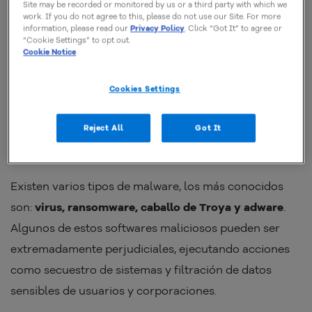
Site may be recorded or monitored by us or a third party with which we
work. If you do not agree to this, please do not use our Site. For more
information, please read our
Privacy Policy
. Click “Got It” to agree or
“Cookie Settings” to opt out.
¿Qué es el malware?
Cookie Notice
Malware es un software diseñado para infiltrarse en
Cookies Settings
dispositivos de terceros
con el objetivo de causar
algún daño, como robar datos e interrumpir el
Reject All
Got It
funcionamiento de sistemas.
Existen varios tipos de malware, los más conocidos
son:
virus, ransomware, caballo de Troya y adware
.
Algunos de estos softwares maliciosos pueden ser
extremadamente perjudiciales, ejecutando acciones
como secuestro de sistemas y filtración de datos
sensibles de usuarios y corporaciones.