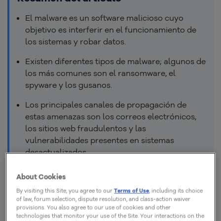
El malware es un software malicioso cuyo
objetivo es interferir en el funcionamiento de
los sistemas y robar datos.
Existen diferentes tipos de malware; algunos de
los más comunes son el ransomware, el
spyware y los gusanos.
Los principales canales de propagación de
estas amenazas son los correos electrónicos,
los sitios web fraudulentos y las
vulnerabilidades presentes en sistemas
desactualizados.
Para evitar la instalación de malware, es
About Cookies
necesario combinar el uso de sistemas de
By visiting this Site, you agree to our
Terms of Use
, including its choice
protección con la concientización de los
of law, forum selection, dispute resolution, and class-action waiver
usuarios.
provisions. You also agree to our use of cookies and other
technologies that monitor your use of the Site. Your interactions on the