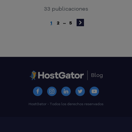
33
publicaciones
1
2
5
...
Blog
HostGator - Todos los derechos reservados