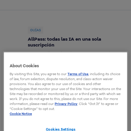
GUÍAS
AllPass: todas las IA en una sola
suscripción
Conoce AllPass, la solución que reúne ChatGPT,
Claude, Gemini, Grok y otras IA en un solo lugar
para aumentar la productividad de tu equipo.
About Cookies
By visiting this Site, you agree to our
Terms of Use
, including its choice
Rafael Souza
of law, forum selection, dispute resolution, and class-action waiver
31 Julio, 2026
provisions. You also agree to our use of cookies and other
technologies that monitor your use of the Site. Your interactions on the
Site may be recorded or monitored by us or a third party with which we
work. If you do not agree to this, please do not use our Site. For more
TUTORIALES
information, please read our
Privacy Policy
. Click “Got It” to agree or
Error 404: qué es y cómo
“Cookie Settings” to opt out.
Cookie Notice
solucionarlo en tu sitio web
Comprende qué es el error 404, por qué ocurre,
cómo identificar páginas no encontradas,
Cookies Settings