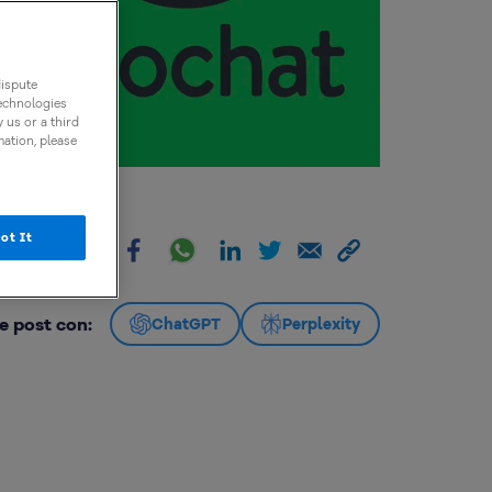
dispute
technologies
 us or a third
mation, please
ot It
artir:
e post con:
ChatGPT
Perplexity