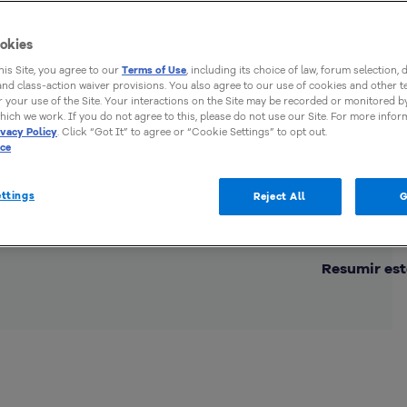
okies
this Site, you agree to our
Terms of Use
, including its choice of law, forum selection, 
 and class-action waiver provisions. You also agree to our use of cookies and other 
 your use of the Site. Your interactions on the Site may be recorded or monitored by
hich we work. If you do not agree to this, please do not use our Site. For more infor
ivacy Policy
. Click “Got It” to agree or “Cookie Settings” to opt out.
ice
ttings
Reject All
G
Comp
Resumir est