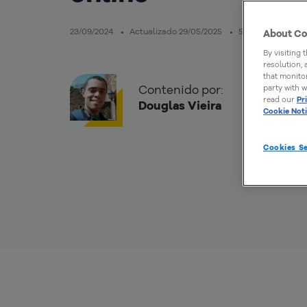
23/09/2024
Actualizado 29/05/2025
5mins de lectura
About Co
By visiting 
resolution,
that monitor
Contenido por:
party with w
read our
Pr
Douglas Vieira
Cookie Not
Cookies Se