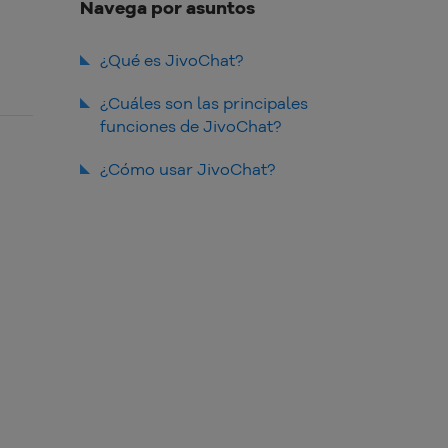
Navega por asuntos
¿Qué es JivoChat?
¿Cuáles son las principales
funciones de JivoChat?
Compatible con redes sociales
¿Cómo usar JivoChat?
Ofrece servicio de telefonía
Chat automatizado
Evaluación del servicio
Soporte por correo electrónico