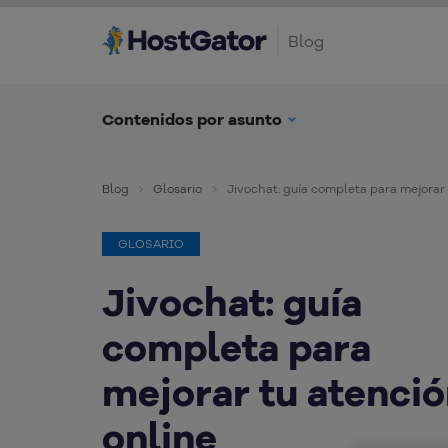
Blog
Contenidos por asunto
Blog
Glosario
Jivochat: guía completa para mejorar 
GLOSARIO
Jivochat: guía
completa para
mejorar tu atenci
online