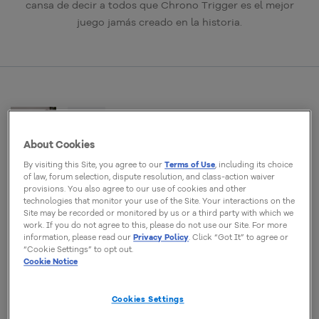
cansa de decir a todos que Chrono Trigger es el mejor
juego jamás creado en la historia.
GUÍAS
Cómo Crear un Sitio Web Desde
About Cookies
Cero en 2025: Guía Paso a Paso
By visiting this Site, you agree to our
Terms of Use
, including its choice
¿Ya sabes que crear una página web es
of law, forum selection, dispute resolution, and class-action waiver
fundamental para ganar visibilidad? ¡Aprenda
provisions. You also agree to our use of cookies and other
cómo lanzar un sitio web puede impulsar tu
technologies that monitor your use of the Site. Your interactions on the
negocio!
Site may be recorded or monitored by us or a third party with which we
work. If you do not agree to this, please do not use our Site. For more
information, please read our
Privacy Policy
. Click “Got It” to agree or
Douglas Vieira
“Cookie Settings” to opt out.
11 Marzo, 2025
Cookie Notice
DESARROLLO WEB
Cookies Settings