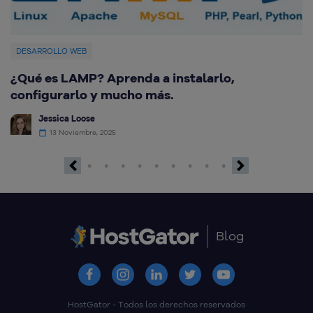
DESARROLLO WEB
¿Qué es LAMP? Aprenda a instalarlo,
C
configurarlo y mucho más.
G
Jessica Loose
13 Noviembre, 2025
Previous
Next
Blog
HostGator - Todos los derechos reservados