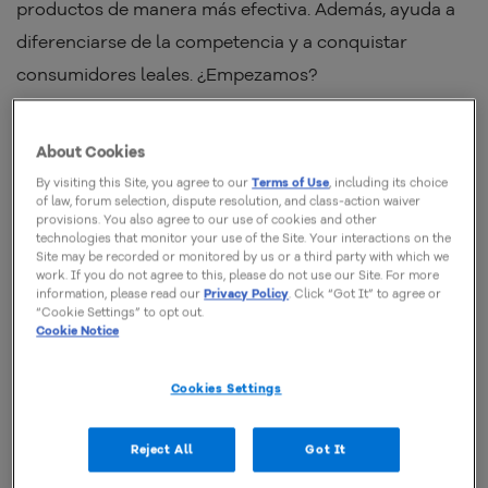
productos de manera más efectiva. Además, ayuda a
diferenciarse de la competencia y a conquistar
consumidores leales. ¿Empezamos?
¿Qué es el merchandising?
About Cookies
By visiting this Site, you agree to our
Terms of Use
, including its choice
of law, forum selection, dispute resolution, and class-action waiver
provisions. You also agree to our use of cookies and other
technologies that monitor your use of the Site. Your interactions on the
Primero, definamos qué es el
Site may be recorded or monitored by us or a third party with which we
work. If you do not agree to this, please do not use our Site. For more
merchandising. Este término se refiere a
un
information, please read our
Privacy Policy
. Click “Got It” to agree or
“Cookie Settings” to opt out.
conjunto de técnicas de marketing que
Cookie Notice
buscan presentar los productos de un
comercio
de manera atractiva, con el
Cookies Settings
objetivo de incrementar las ventas.
Reject All
Got It