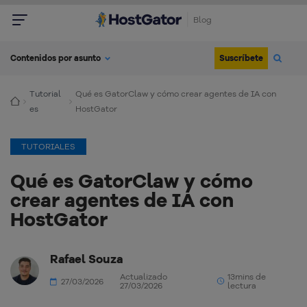
Blog
Suscríbete
Contenidos por asunto
Tutorial
Qué es GatorClaw y cómo crear agentes de IA con
es
HostGator
TUTORIALES
Qué es GatorClaw y cómo
crear agentes de IA con
HostGator
Rafael Souza
Actualizado
13mins de
27/03/2026
27/03/2026
lectura