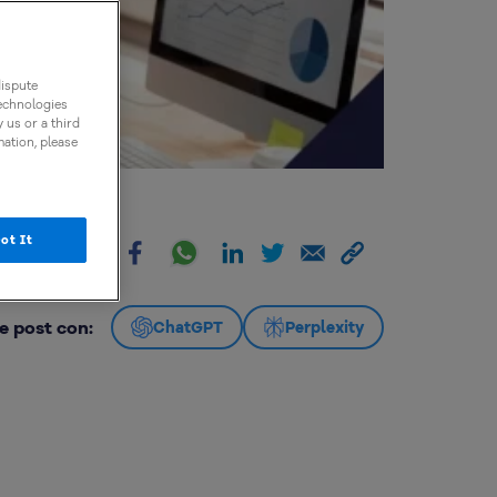
dispute
technologies
 us or a third
mation, please
ot It
artir:
e post con:
ChatGPT
Perplexity