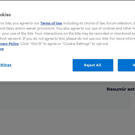
a
okies
this Site, you agree to our
Terms of Use
, including its choice of law, forum selection, 
 and class-action waiver provisions. You also agree to our use of cookies and other 
 your use of the Site. Your interactions on the Site may be recorded or monitored by
hich we work. If you do not agree to this, please do not use our Site. For more infor
ivacy Policy
. Click “Got It” to agree or “Cookie Settings” to opt out.
ice
ttings
Reject All
G
Comp
Resumir est