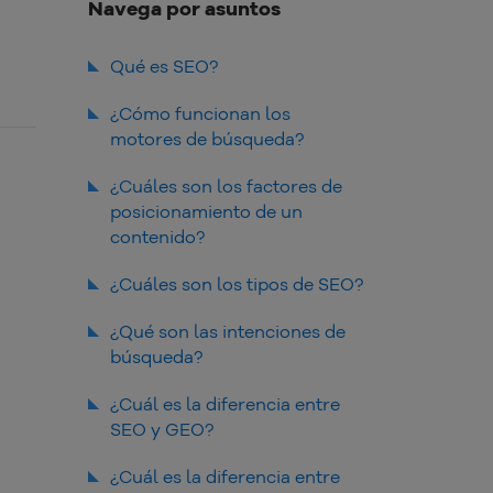
Navega por asuntos
Qué es SEO?
¿Cómo funcionan los
motores de búsqueda?
¿Cuáles son los factores de
posicionamiento de un
contenido?
Calidad del contenido
¿Cuáles son los tipos de SEO?
Velocidad de carga
SEO en página
¿Qué son las intenciones de
Responsividad
búsqueda?
Palabras clave
Informacional
¿Cuál es la diferencia entre
Tiempo de permanencia en la
página
SEO y GEO?
Transaccional
Autoridad de la página y del
¿Cuál es la diferencia entre
dominio