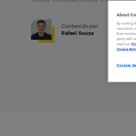
22/05/2026
Actualizado 22/05/2026
25mins de lectur
About Co
By visiting 
Contenido por:
resolution,
Rafael Souza
that monitor
party with w
read our
Pr
Cookie Not
Cookies Se