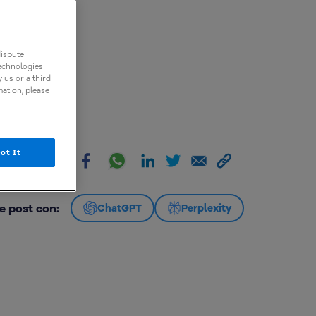
dispute
technologies
 us or a third
mation, please
ot It
artir:
e post con:
ChatGPT
Perplexity