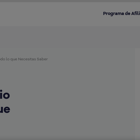
Programa de Afil
odo lo que Necesitas Saber
Destacado en la categoría:
io
ue