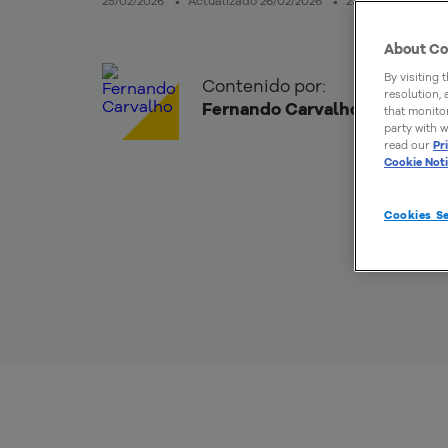
25/02/2026
Actualizado 26/02/2026
23mins de lectur
About Co
By visiting 
Contenido por:
resolution,
Fernando Carvalho
that monitor
party with w
read our
Pr
Cookie Not
Cookies Se