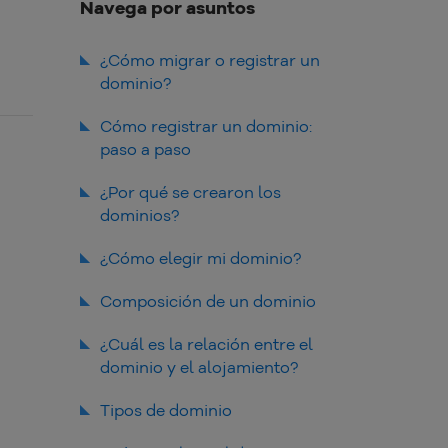
Navega por asuntos
¿Cómo migrar o registrar un
dominio?
Cómo registrar un dominio:
paso a paso
1. Accede a la página de
¿Por qué se crearon los
registro de dominios
dominios?
2. Busca el nombre de dominio
deseado
¿Cómo elegir mi dominio?
3. Elige la extensión del
Composición de un dominio
dominio
4. Verifica la disponibilidad
Nombre de dominio
¿Cuál es la relación entre el
5. Continúa con la
dominio y el alojamiento?
Extensión de dominio
identificación
Código de país
6. Crea tu cuenta en HostGator
Hosting gratuito
Tipos de dominio
7. Finaliza el pago
Hosting compartido