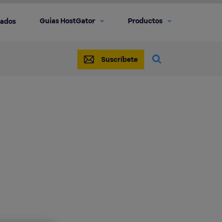
Guias HostGator
Productos
iados
Suscríbete