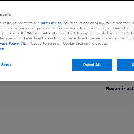
a
okies
this Site, you agree to our
Terms of Use
, including its choice of law, forum selection, 
 and class-action waiver provisions. You also agree to our use of cookies and other 
 your use of the Site. Your interactions on the Site may be recorded or monitored by
hich we work. If you do not agree to this, please do not use our Site. For more infor
ivacy Policy
. Click “Got It” to agree or “Cookie Settings” to opt out.
ice
ttings
Reject All
G
Comp
Resumir est