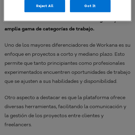
rápidamente se convirtió en una de las plataformas
Reject All
Got It
más grandes para freelancers en la región. Uno de los
motivos fue
la oferta de una interfaz amigable y una
amplia gama de categorías de trabajo.
Uno de los mayores diferenciadores de Workana es su
enfoque en proyectos a corto y mediano plazo. Esto
permite que tanto principiantes como profesionales
experimentados encuentren oportunidades de trabajo
que se ajusten a sus habilidades y disponibilidad.
Otro aspecto a destacar es que la plataforma ofrece
diversas herramientas, facilitando la comunicación y
la gestión de los proyectos entre clientes y
freelancers.