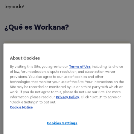
leyendo!
¿Qué es Workana?
Workana es una plataforma en línea que
About Cookies
conecta
freelancers
con empresas y
By visiting this Site, you agree to our
Terms of Use
, including its choice
of law, forum selection, dispute resolution, and class-action waiver
personas que necesitan servicios
provisions. You also agree to our use of cookies and other
específicos. Entre las ofertas, hay vacantes
technologies that monitor your use of the Site. Your interactions on the
Site may be recorded or monitored by us or a third party with which we
para diseño gráfico, redacción, desarrollo
work. If you do not agree to this, please do not use our Site. For more
information, please read our
Privacy Policy
. Click “Got It” to agree or
de software, marketing digital, entre otros.
“Cookie Settings” to opt out.
Cookie Notice
Cookies Settings
Lanzada en 2012 en América Latina, Workana