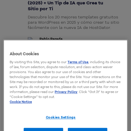
(2025) + Un Tip de IA que Crea tu
Sitio por Ti
Descubre los 20 mejores templates gratuitos
para WordPress en 2025 y cómo crear tu sitio
fácilmente con la nueva IA de HostGator.
Pablo Pereda
14 Abril, 2025
About Cookies
By visiting this Site, you agree to our
Terms of Use
, including its choice
CREAR SITIO WEB
of law, forum selection, dispute resolution, and class-action waiver
Cómo Crear un Sitio Web
provisions. You also agree to our use of cookies and other
technologies that monitor your use of the Site. Your interactions on the
Profesional: Usa la IA a Tu Favor
Site may be recorded or monitored by us or a third party with which we
Aprendé cómo crear un sitio web profesional
work. If you do not agree to this, please do not use our Site. For more
paso a paso, con ayuda de inteligencia artificial
information, please read our
Privacy Policy
. Click “Got It” to agree or
“Cookie Settings” to opt out.
y consejos clave para destacar tu marca online.
Cookie Notice
Pablo Pereda
11 Abril, 2025
Cookies Settings