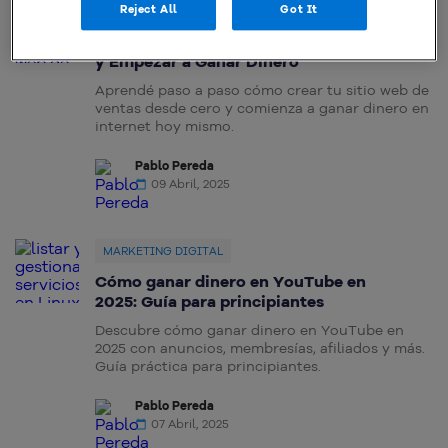
Reject All
Got It
CREAR SITIO WEB
Cómo Crear un Sitio Web de Ventas
y Empezar a Ganar Dinero
Aprendé paso a paso cómo crear tu sitio web de
ventas desde cero y comienza a ganar dinero en
internet hoy mismo.
Pablo Pereda
09 Abril, 2025
MARKETING DIGITAL
Cómo ganar dinero en YouTube en
2025: Guía para principiantes
Descubre cómo ganar dinero en YouTube en
2025 con anuncios, membresías, afiliados y más.
Guía práctica para principiantes.
Pablo Pereda
07 Abril, 2025