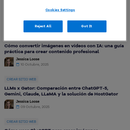
HostGator en Oracle Cloud: sitios web hasta 4x
más rápidos y mucho más estables
Cookies Settings
Reject All
Got It
CREAR SITIO WEB
Cómo convertir imágenes en vídeos con IA: una guía
práctica para crear contenido profesional
Jessica Loose
10 Octubre, 2025
CREAR SITIO WEB
LLMs x Gator: Comparación entre ChatGPT-5,
Gemini, Claude, LLaMA y la solución de HostGator
Jessica Loose
09 Octubre, 2025
CREAR SITIO WEB