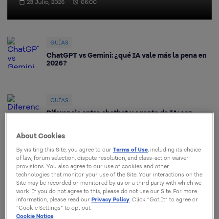
23 Julio, 2026
06:00
GUÍAS
ChatGPT vs Gemini: ¿qué IA vale más la pena en
2026?
GUÍAS
Diferencia entre chatbot y agente de IA: con
ejemplos reales
About Cookies
By visiting this Site, you agree to our
Terms of Use
, including its choice
of law, forum selection, dispute resolution, and class-action waiver
GUÍAS
provisions. You also agree to our use of cookies and other
VPS o servidor dedicado: ¿cuál es la diferencia y
technologies that monitor your use of the Site. Your interactions on the
cómo elegir en 2026?
Site may be recorded or monitored by us or a third party with which we
work. If you do not agree to this, please do not use our Site. For more
information, please read our
Privacy Policy
. Click “Got It” to agree or
“Cookie Settings” to opt out.
GUÍAS
Cookie Notice