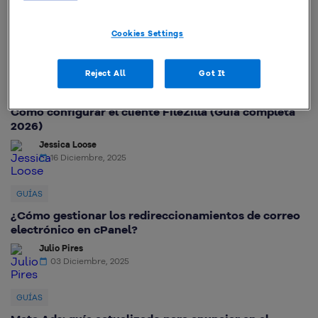
Ingeniería de Prompt: la guía definitiva para
dominar la inteligencia artificial en 2026
Cookies Settings
Reject All
Got It
GUÍAS
Cómo configurar el cliente FileZilla (Guía completa
2026)
Jessica Loose
16 Diciembre, 2025
GUÍAS
¿Cómo gestionar los redireccionamientos de correo
electrónico en cPanel?
Julio Pires
03 Diciembre, 2025
GUÍAS