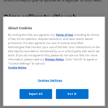
unos consejos que te ayudarán a agilizar tu sitio web.
Cómo agilizar tu sitio web
About Cookies
Además de
mejorar la experiencia de los visitantes de
By visiting this Site, you agree to our
Terms of Use
, including its choice
tu sitio web,
la velocidad de carga también es un
of law, forum selection, dispute resolution, and class-action waiver
provisions. You also agree to our use of cookies and other
aspecto esencial a la hora posicionarte en los
technologies that monitor your use of the Site. Your interactions on the
resultados de Google.
Site may be recorded or monitored by us or a third party with which we
work. If you do not agree to this, please do not use our Site. For more
information, please read our
Privacy Policy
. Click “Got It” to agree or
“Cookie Settings” to opt out.
Para que puedas aprovechar los beneficios de tener
Cookie Notice
un sitio web rápido, te presentaremos, a continuación,
siete consejos que te ayudarán a
agilizar tu sitio web
:
Cookies Settings
1. Ajusta el tamaño de las imágenes antes
Reject All
Got It
de subirlas