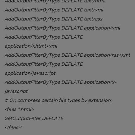
AddOutputFilterByType DEFLATE text/html
AddOutputFilterByType DEFLATE text/xml
AddOutputFilterByType DEFLATE text/css
AddOutputFilterByType DEFLATE application/xml
AddOutputFilterByType DEFLATE
application/xhtml+xml
AddOutputFilterByType DEFLATE application/rss+xml
AddOutputFilterByType DEFLATE
application/javascript
AddOutputFilterByType DEFLATE application/x-
javascript
# Or, compress certain file types by extension:
<files *.html>
SetOutputFilter DEFLATE
</files>”