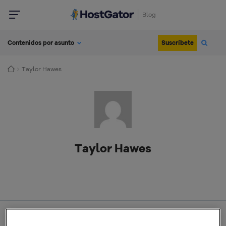
Blog
Suscríbete
Contenidos por asunto
Taylor Hawes
Taylor Hawes