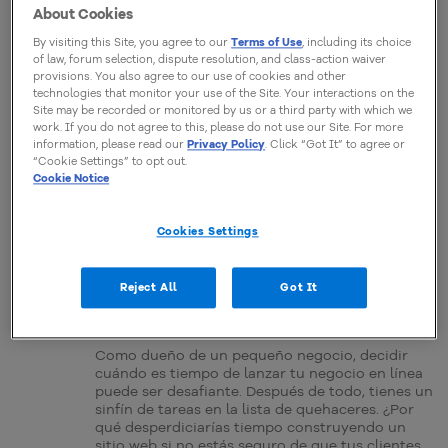
About Cookies
CREAR SITIO WEB
By visiting this Site, you agree to our
Terms of Use
, including its choice
7 Maneras de acelerar la carga de
of law, forum selection, dispute resolution, and class-action waiver
páginas web
provisions. You also agree to our use of cookies and other
technologies that monitor your use of the Site. Your interactions on the
Para nadie es un secreto que la velocidad de
Site may be recorded or monitored by us or a third party with which we
carga de los sitios web importa ahora mucho
work. If you do not agree to this, please do not use our Site. For more
más que antes. Agilizar tu sitio web debe
information, please read our
Privacy Policy
. Click “Got It” to agree or
convertirse en una prioridad para ti.
“Cookie Settings” to opt out.
Cookie Notice
Taylor Hawes
05 Julio, 2018
Cookies Settings
CREAR SITIO WEB
Reject All
Got It
¿Es tiempo de llevar tu pequeño
negocio en línea?
Como dueño de un pequeño negocio, decidir
cuándo es tiempo de lanzar tu negocio en línea
puede ser desafiante. Después de todo, tienes un
sinfín de tareas en la lista de quehaceres. ¿Por
qué desperdiciarías tiempo construyendo un
sitio web si no estás seguro de que tus clientes