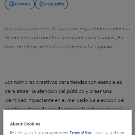
ChatGPT
Perplexity
Descubre una serie de consejos importantes y cientos
de opciones en nombres creativos para tiendas. ¡Es
hora de elegir el nombre ideal para tu negocio!
Los nombres creativos para tiendas son esenciales
para atraer la atención del público y crear una
identidad impactante en el mercado. La elección del
nombre adecuado puede marcar la diferencia en el
éxito de tu negocio. Al fin y al cabo, lo hace más
About Cookies
memorable,
conectando directamente con el público
By visiting this Site, you agree to our
Terms of Use
, including its choice