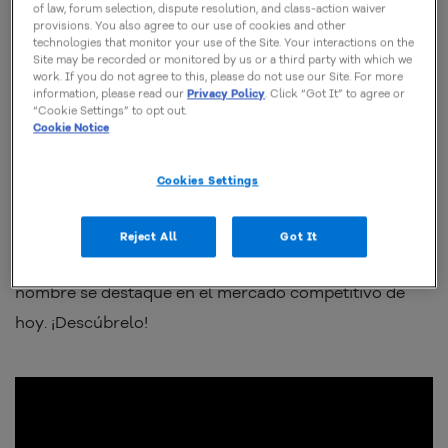
objetivo
.
of law, forum selection, dispute resolution, and class-action waiver
provisions. You also agree to our use of cookies and other
technologies that monitor your use of the Site. Your interactions on the
Sin embargo, definir el nombre ideal implica más que
Site may be recorded or monitored by us or a third party with which we
work. If you do not agree to this, please do not use our Site. For more
creatividad. Es necesario considerar factores como el
information, please read our
Privacy Policy
. Click “Got It” to agree or
“Cookie Settings” to opt out.
nicho de actuación, la originalidad y
la disponibilidad
Cookie Notice
del dominio para registro
.
Cookies Settings
En este artículo, exploraremos estrategias para elegir
el nombre perfecto para tu tienda. Aprovecharemos el
Reject All
Got It
tema para destacar los elementos que hacen que un
nombre se destaque en el mercado competitivo de
hoy. ¡Descúbrelo!