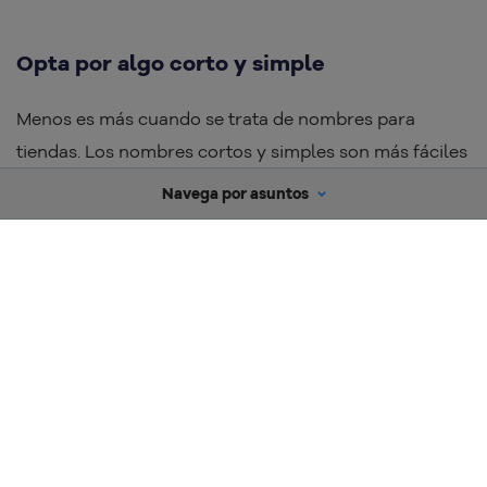
Opta por algo corto y simple
Menos es más cuando se trata de nombres para
tiendas. Los nombres cortos y simples son más fáciles
de recordar, pronunciar y escribir, especialmente en
Navega por asuntos
el entorno digital. También son más adaptables para
diferentes canales de
marketing
, como redes sociales,
anuncios e incluso en la creación de logotipos.
Un nombre largo puede ser recortado en situaciones
donde el espacio es limitado. Como consecuencia,
esto puede comprometer la identidad de tu marca.
Además,
un nombre simple evita confusiones y