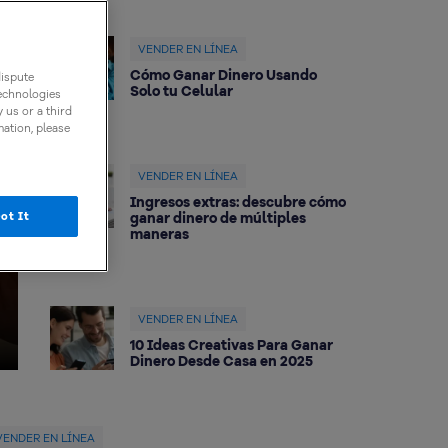
VENDER EN LÍNEA
Cómo Ganar Dinero Usando
dispute
Solo tu Celular
technologies
 us or a third
mation, please
VENDER EN LÍNEA
Ingresos extras: descubre cómo
ot It
ganar dinero de múltiples
maneras
VENDER EN LÍNEA
10 Ideas Creativas Para Ganar
Dinero Desde Casa en 2025
VENDER EN LÍNEA