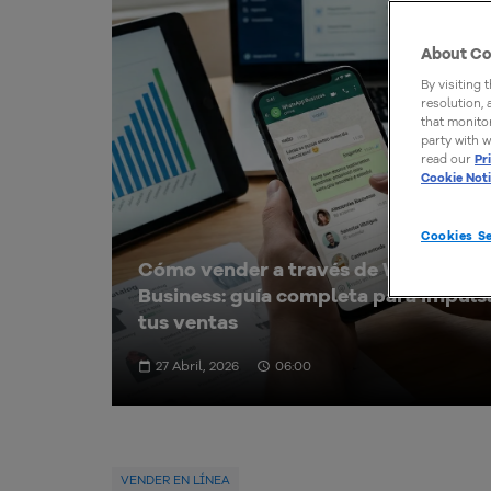
About Co
By visiting 
resolution,
that monitor
party with w
read our
Pr
Cookie Not
Cookies Se
Cómo vender a través de WhatsApp
Business: guía completa para impuls
tus ventas
27 Abril, 2026
06:00
VENDER EN LÍNEA