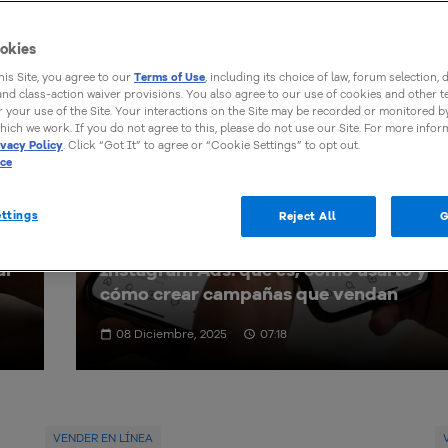
okies
this Site, you agree to our
Terms of Use
, including its choice of law, forum selection, 
 and class-action waiver provisions. You also agree to our use of cookies and other 
 your use of the Site. Your interactions on the Site may be recorded or monitored by
hich we work. If you do not agree to this, please do not use our Site. For more infor
ivacy Policy
. Click “Got It” to agree or “Cookie Settings” to opt out.
ice
ttings
Reject All
G
ar
Instagram Ads: qué es, cómo usarlo y
cómo crear campañas que vendan
08 Diciembre, 2025
07:18
VENDER EN LÍNEA