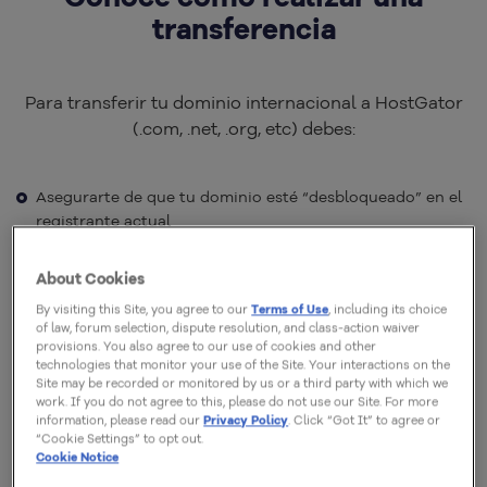
transferencia
Para transferir tu dominio internacional a HostGator
(.com, .net, .org, etc) debes:
Asegurarte de que tu dominio esté “desbloqueado” en el
registrante actual
Solicitar la transferencia con mínimo 30 días antes de la
expiración del dominio
About Cookies
Verificar que el dominio haya sido registrado hace más
By visiting this Site, you agree to our
Terms of Use
, including its choice
of law, forum selection, dispute resolution, and class-action waiver
de 60 días
provisions. You also agree to our use of cookies and other
Solicitar la Llave EPP de tu dominio con la empresa
technologies that monitor your use of the Site. Your interactions on the
Site may be recorded or monitored by us or a third party with which we
registrante
work. If you do not agree to this, please do not use our Site. For more
information, please read our
Privacy Policy
. Click “Got It” to agree or
Conoce el paso a paso
“Cookie Settings” to opt out.
Cookie Notice