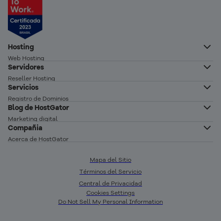
Hosting
Web Hosting
Servidores
Hosting Wordpress
Reseller Hosting
Creador de Sitios
Servicios
Servidor VPS
Registro de Dominios
Servidor VPS n8n autoalojado
Blog de HostGator
Transferencia de Dominios
Servidor Dedicado Linux
Marketing digital
Correo profesional
Compañia
Servidor Dedicado Windows
Desarrollo Web
Acerca de HostGator
Glosario
Programa de Afiliados
Vender en linea
Mapa del Sitio
Red de Servidores
Términos del Servicio
Crear sitio web
Precios
Central de Privacidad
Seguridad Web
Status de los Servicios
Cookies Settings
Do Not Sell My Personal Information
Report Ethical Hacking