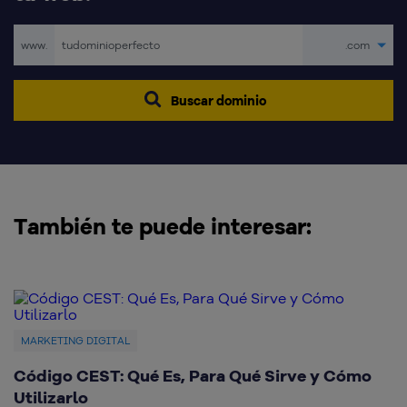
www.
.com
Buscar dominio
También te puede interesar:
MARKETING DIGITAL
Código CEST: Qué Es, Para Qué Sirve y Cómo
Q
Utilizarlo
d