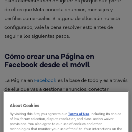
Estos elementos son obligatorios porque es a partir
de ellos que Meta conecta anuncios, mensajes y
perfiles comerciales. Si alguno de ellos aún no está
configurado, vale la pena resolver esto antes de
seguir a los siguientes pasos.
Cómo crear una Página en
Facebook desde el móvil
La Página en
Facebook
es la base de todo y es a través
de ella que vas a gestionar anuncios, conectar
Instagram y WhatsApp y construir credibilidad dentro
About Cookies
de la plataforma.
By visiting this Site, you agree to our
Terms of Use
, including its choice
of law, forum selection, dispute resolution, and class-action waiver
provisions. You also agree to our use of cookies and other
technologies that monitor your use of the Site. Your interactions on the