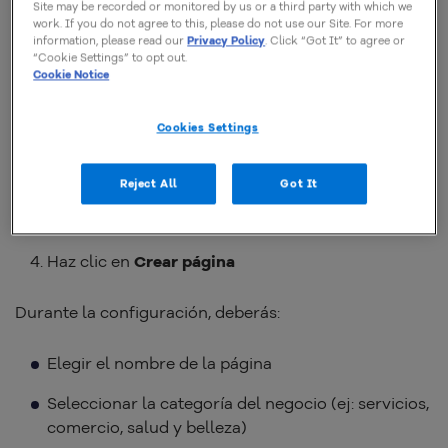
Site may be recorded or monitored by us or a third party with which we
work. If you do not agree to this, please do not use our Site. For more
information, please read our
Privacy Policy
. Click “Got It” to agree or
“Cookie Settings” to opt out.
Cookie Notice
Paso a paso para crear tu página
Cookies Settings
Abre la aplicación de Facebook en el móvil
Toca en el menú (tres rayitas)
Reject All
Got It
Busque la opción
Páginas
Haz clic en
Crear página
Durante la configuración, deberás:
Elegir el nombre de la página
Seleccionar la categoría del negocio (ej: servicios,
comercio, salud y belleza)