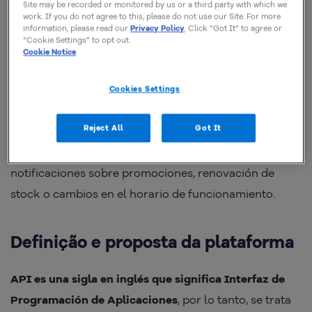
Site may be recorded or monitored by us or a third party with which we
ponga en contacto con su empresa, lo que permite
work. If you do not agree to this, please do not use our Site. For more
information, please read our
Privacy Policy
. Click “Got It” to agree or
que esté disponible las 24 horas del día, los siete días
“Cookie Settings” to opt out.
de la semana para atender las demandas de los
Cookie Notice
consumidores
, algo que contribuye al proceso de
Cookies Settings
fidelización de los clientes.
Reject All
Got It
Además, con este software puedes programar el envío
de comunicados relevantes para tu negocio, como
notificaciones sobre promociones, renovación de
stock o cambios en el horario de funcionamiento.
Definição e proposta da plataforma
API es una sigla en inglés que significa Interfaz de
Programación de Aplicaciones
, por lo tanto, se trata