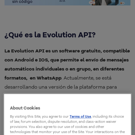
¿Qué es la Evolution API?
La Evolution API es un software gratuito, compatible
con Android e IOS, que permite el envío de mensajes
automáticos individuales o en grupo, en diferentes
formatos, en WhatsApp
. Actualmente, se está
desarrollando una versión de la plataforma para
atender también otros canales, como Instagram y
Messenger.
About Cookies
By visiting this Site, you agree to our
Terms of Use
, including its choice
Con esta herramienta, es posible programar el envío
of law, forum selection, dispute resolution, and class-action waiver
provisions. You also agree to our use of cookies and other
de respuestas automáticas siempre que alguien se
technologies that monitor your use of the Site. Your interactions on the