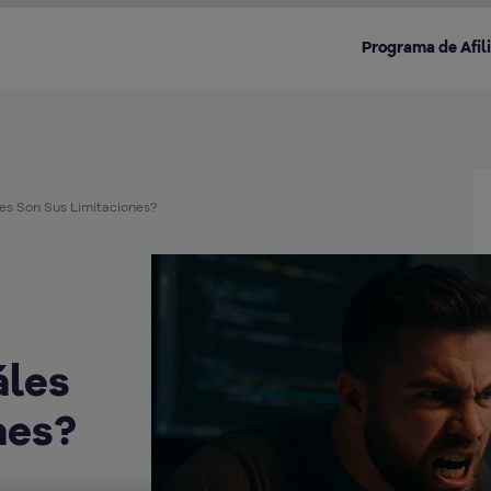
Programa de Afil
es Son Sus Limitaciones?
Destacado en la categoría:
áles
nes?