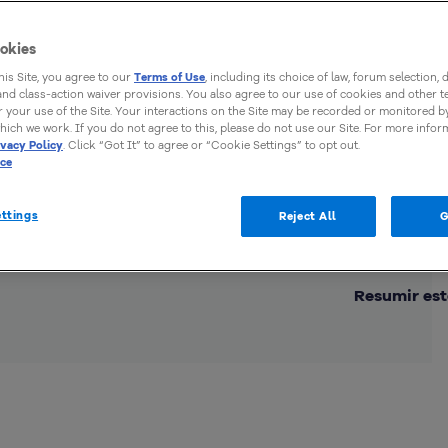
okies
this Site, you agree to our
Terms of Use
, including its choice of law, forum selection, 
 and class-action waiver provisions. You also agree to our use of cookies and other 
 your use of the Site. Your interactions on the Site may be recorded or monitored by
hich we work. If you do not agree to this, please do not use our Site. For more infor
ivacy Policy
. Click “Got It” to agree or “Cookie Settings” to opt out.
ice
ttings
Reject All
G
Comp
Resumir est