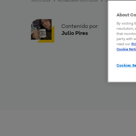
30/07/2025
Actualizado 31/07/2025
12mins de lectura
About Co
By visiting 
Contenido por:
resolution,
Julio Pires
that monitor
party with w
read our
Pr
Cookie Not
Cookies Se