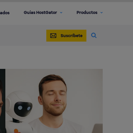
Guias HostGator
Productos
iados
Suscríbete