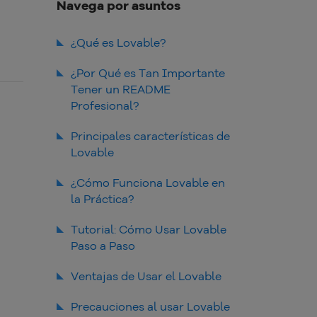
Navega por asuntos
¿Qué es Lovable?
Precentacion de la Herramenta
¿Por Qué es Tan Importante
Tener un README
Para quién es indicada
Profesional?
El diferencial: README
automatizado con IA
README como carta de visita
Principales características de
de su repositório
Lovable
Buena documentación para
atraer contribuciones y
¿Cómo Funciona Lovable en
oportunidades
la Práctica?
Credibilidad y organizacióm en
el GitHub
Análisa el repositório de
Tutorial: Cómo Usar Lovable
GitHub o del prompt
Paso a Paso
Generación automática con
base en IA
1. Accese al sitio y realice su
Ventajas de Usar el Lovable
registro
Personalización antes de
Agilidad en la entrega de
Precauciones al usar Lovable
publicar
2. Autorice el acceso a sus