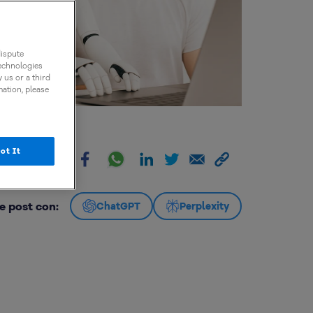
dispute
technologies
 us or a third
mation, please
ot It
artir:
e post con:
ChatGPT
Perplexity