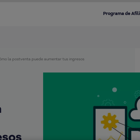
Programa de Afil
cómo la postventa puede aumentar tus ingresos
Destacado en la categoría:
a
esos