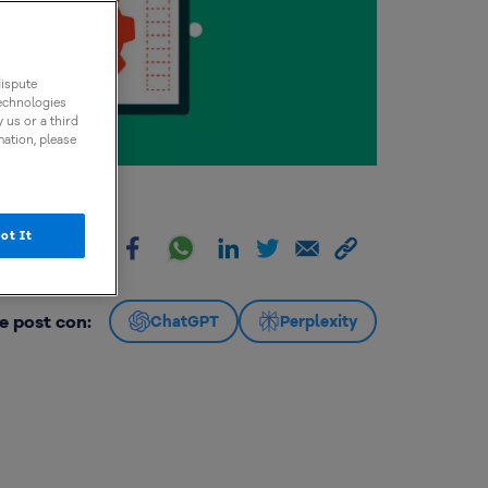
dispute
technologies
 us or a third
mation, please
ot It
artir:
e post con:
ChatGPT
Perplexity