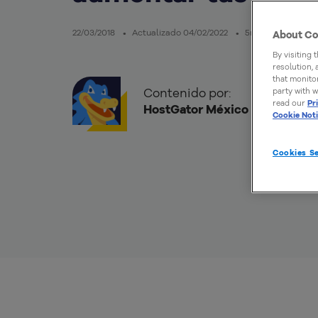
22/03/2018
Actualizado 04/02/2022
5mins de lectura
About Co
By visiting 
resolution,
that monitor
Contenido por:
party with w
read our
Pr
HostGator México
Cookie Not
Cookies Se