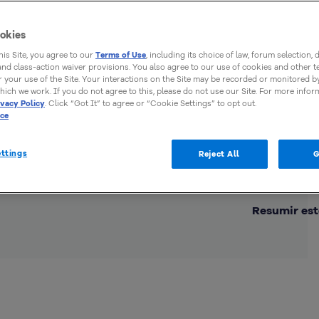
okies
this Site, you agree to our
Terms of Use
, including its choice of law, forum selection, 
 and class-action waiver provisions. You also agree to our use of cookies and other 
 your use of the Site. Your interactions on the Site may be recorded or monitored by
hich we work. If you do not agree to this, please do not use our Site. For more infor
ivacy Policy
. Click “Got It” to agree or “Cookie Settings” to opt out.
ice
ttings
Reject All
G
Comp
Resumir est