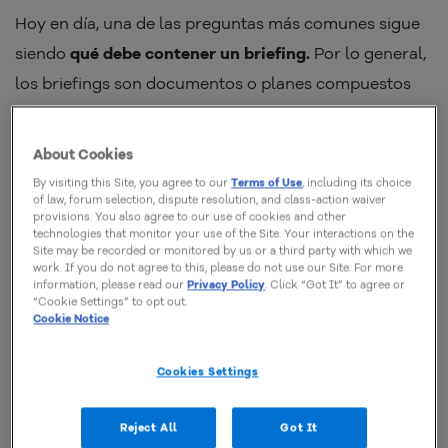
Hoy en día, una de las preguntas más comunes sigue
siendo
qué debe contener un briefing.
Por lo general,
los briefings son documentos o planes compuestos
por información concisa y clara, que sirven para
orientar la ejecución del trabajo.
About Cookies
By visiting this Site, you agree to our
Terms of Use
, including its choice
Por lo tanto, el briefing no es más que un cuestionario
of law, forum selection, dispute resolution, and class-action waiver
provisions. You also agree to our use of cookies and other
detallado con respuestas estratégicas para la
technologies that monitor your use of the Site. Your interactions on the
Site may be recorded or monitored by us or a third party with which we
elaboración de un plan. Por ejemplo, al
crear o
work. If you do not agree to this, please do not use our Site. For more
actualizar un proyecto web
, ahorrarás mucho tiempo
information, please read our
Privacy Policy
. Click “Got It” to agree or
“Cookie Settings” to opt out.
si tienes un briefing pronto.
Cookie Notice
Cookies Settings
¿Cómo preparar un briefing de
calidad?
Reject All
Got It