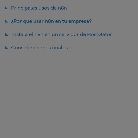
Vea también:
Principales usos de n8n
¿Por qué usar n8n en tu empresa?
Conexión SSH: 3 formas de realizar el acceso a un
servidor
Seguridad
Instala el n8n en un servidor de HostGator
Especificaciones
Consideraciones finales
Instalando el Docker en AlmaLinux
Instalando el Docker en AlmaLinux
Instalando el n8n con Docker en el VPS de HostGator
Primero, actualiza el sistema:
dnf update -y