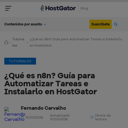
Blog
Suscríbete
Contenidos por asunto
Tutoria
¿Qué es n8n? Guía para Automatizar Tareas e Instalarlo
les
en HostGator
TUTORIALES
¿Qué es n8n? Guía para
Automatizar Tareas e
Instalarlo en HostGator
Fernando Carvalho
Actualizado
13mins de
10/03/2026
10/03/2026
lectura