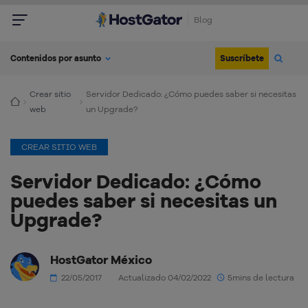
Blog
Suscríbete
Contenidos por asunto
Crear sitio
Servidor Dedicado: ¿Cómo puedes saber si necesitas
web
un Upgrade?
CREAR SITIO WEB
Servidor Dedicado: ¿Cómo
puedes saber si necesitas un
Upgrade?
HostGator México
22/05/2017
Actualizado 04/02/2022
5mins de lectura