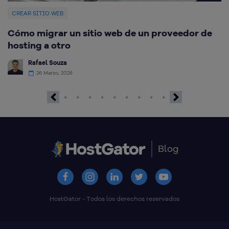
CREAR SITIO WEB
C
Cómo migrar un sitio web de un proveedor de
M
hosting a otro
Rafael Souza
26 Marzo, 2026
Previous
Next
Blog
HostGator - Todos los derechos reservados