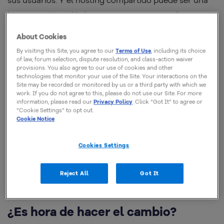
buena opción, o fácil para comenzar; sin embargo, si
has apuntado al crecimiento de tu negocio,
llegará el
About Cookies
momento en que las necesidades del sitio web
By visiting this Site, you agree to our
Terms of Use
, including its choice
superarán tu plan actual de alojamiento
.
of law, forum selection, dispute resolution, and class-action waiver
provisions. You also agree to our use of cookies and other
technologies that monitor your use of the Site. Your interactions on the
Site may be recorded or monitored by us or a third party with which we
Sabemos que puede ser difícil determinar cuál es el
work. If you do not agree to this, please do not use our Site. For more
momento adecuado para realizar el cambio. Por eso el
information, please read our
Privacy Policy
. Click “Got It” to agree or
“Cookie Settings” to opt out.
objetivo de este post es que conozcas las limitaciones
Cookie Notice
potenciales que un plan de alojamiento compartido
podría provocar en un sitio web; para que puedas
Cookies Settings
hacer un upgrade hacia a un servidor dedicado
en el
Reject All
Got It
momento adecuado.
¿Es hora de hacer el cambio?