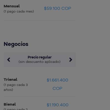
Mensual
$59.100 COP
$59.100 COP
$59.100 COP
(1 pago cada mes)
Negocios
Precio regular
(sin descuento aplicado)
Trienal
$1.661.400
$46.150 COP
$46.150 COP
(1 pago cada 3
COP
años)
Bienal
$49.600
$1.190.400
$49.600
(1 pago cada 2