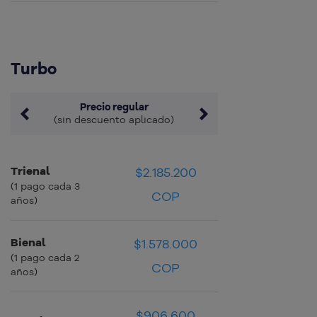
Turbo
Precio regular
(sin descuento aplicado)
Trienal
$2.185.200
$60.700 COP
$60.700 COP
(1 pago cada 3
COP
años)
Bienal
$1.578.000
$65.750 COP
$65.750 COP
(1 pago cada 2
COP
años)
$906.600