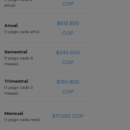
COP
COP
COP
años)
$613.800
Anual
$51.150 COP
$51.150 COP
(1 pago cada año)
COP
Semestral
$343.500
$57.250 COP
$57.250 COP
(1 pago cada 6
COP
meses)
Trimestral
$63.600
$190.800
$63.600
(1 pago cada 3
COP
COP
COP
meses)
Mensual
$71.050 COP
$71.050 COP
$71.050 COP
(1 pago cada mes)