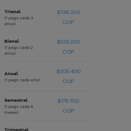
Trienal
$736.200
$20.450 COP
$20.450 COP
(1 pago cada 3
COP
años)
Bienal
$535.200
$22.300 COP
$22.300 COP
(1 pago cada 2
COP
años)
$305.400
Anual
$25.450 COP
$25.450 COP
(1 pago cada año)
COP
Semestral
$179.700
$29.950 COP
$29.950 COP
(1 pago cada 6
COP
meses)
Trimestral