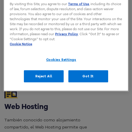
By visiting this Site, you agree to our
Terms of Use
, including its choice
También tienes un ahorro extra en la renovación
. Conoce
of law, forum selection, dispute resolution, and class-action waiver
los valores a continuación y comprueba: mientras más
provisions. You also agree to our use of cookies and other
duradero sea el ciclo de pago, menor será el equivalente
technologies that monitor your use of the Site. Your interactions on the
mensual (lo que quiere decir que estás pagando menos
Site may be recorded or monitored by us or a third party with which we
work. If you do not agree to this, please do not use our Site. For more
por cada mes que usas el producto).
information, please read our
Privacy Policy
. Click “Got It” to agree or
“Cookie Settings” to opt out.
¡Selecciona tu plan y conoce a continuación los precios
Cookie Notice
regulares de renovación!
Cookies Settings
Reject All
Got It
Web Hosting
También conocido como alojamiento
compartido, el Web Hosting permite que