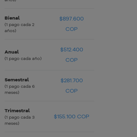
Bienal
$897.600
$37.400 COP
$37.400 COP
(1 pago cada 2
COP
años)
$512.400
Anual
$42.700 COP
$42.700 COP
(1 pago cada año)
COP
Semestral
$281.700
$46.950 COP
$46.950 COP
(1 pago cada 6
COP
meses)
Trimestral
$51.700 COP
$155.100 COP
$51.700 COP
(1 pago cada 3
meses)