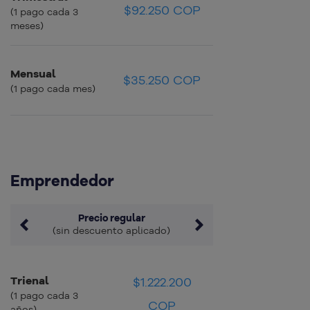
$30.750 COP
$92.250 COP
$30.750 COP
(1 pago cada 3
meses)
Mensual
$35.250 COP
$35.250 COP
$35.250 COP
(1 pago cada mes)
Emprendedor
Precio regular
(sin descuento aplicado)
Trienal
$1.222.200
$33.950 COP
$33.950 COP
(1 pago cada 3
COP
años)