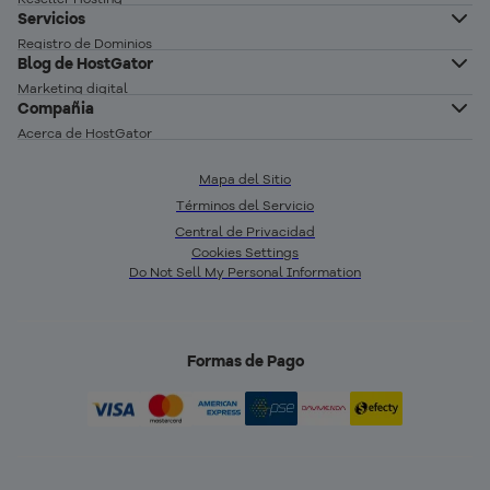
Creador de Sitios
Servicios
Servidor VPS
Registro de Dominios
Servidor VPS n8n autoalojado
Blog de HostGator
Transferencia de Dominios
Servidor Dedicado Linux
Marketing digital
Correo profesional
Compañia
Servidor Dedicado Windows
Desarrollo Web
Acerca de HostGator
Glosario
Programa de Afiliados
Vender en linea
Mapa del Sitio
Red de Servidores
Términos del Servicio
Crear sitio web
Precios
Central de Privacidad
Seguridad Web
Status de los Servicios
Cookies Settings
Do Not Sell My Personal Information
Report Ethical Hacking
Formas de Pago