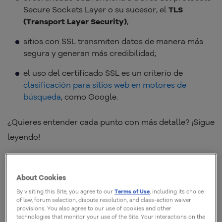
Secure Sockets Layer o su sucesor, el
TLS
(Transport Layer Security)
;
sitios con SSL transmiten datos de manera más
segura y generan más credibilidad;
el uso del certificado SSL es un criterio de
clasificación para sitios web en motores de
búsqueda
, como Google.
¿Quieres entender cada punto con más detalle? ¡Sigue
leyendo!
About Cookies
By visiting this Site, you agree to our
Terms of Use
, including its choice
of law, forum selection, dispute resolution, and class-action waiver
provisions. You also agree to our use of cookies and other
technologies that monitor your use of the Site. Your interactions on the