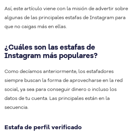
By visiting this Site, you agree to our
Terms of Use
, including its choice
Así, este artículo viene con la misión de advertir sobre
of law, forum selection, dispute resolution, and class-action waiver
provisions. You also agree to our use of cookies and other
algunas de las principales estafas de Instagram para
technologies that monitor your use of the Site. Your interactions on the
que no caigas más en ellas.
Site may be recorded or monitored by us or a third party with which we
work. If you do not agree to this, please do not use our Site. For more
information, please read our
Privacy Policy
. Click “Got It” to agree or
“Cookie Settings” to opt out.
¿Cuáles son las estafas de
Cookie Notice
Instagram más populares?
Cookies Settings
Como decíamos anteriormente, los estafadores
Reject All
Got It
siempre buscan la forma de aprovecharse en la red
social, ya sea para conseguir dinero o incluso los
datos de tu cuenta. Las principales están en la
secuencia.
Estafa de perfil verificado