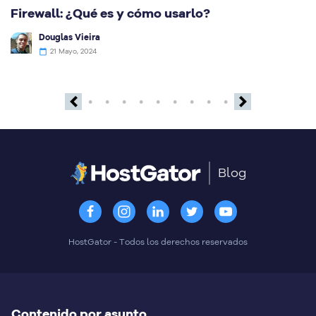
Firewall: ¿Qué es y cómo usarlo?
Q
e
Douglas Vieira
21 Mayo, 2024
Previous
Next
Blog
HostGator - Todos los derechos reservados
Contenido por asunto