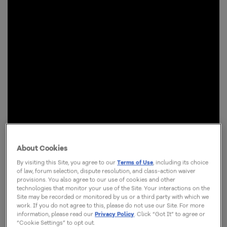
About Cookies
By visiting this Site, you agree to our
Terms of Use
, including its choice
of law, forum selection, dispute resolution, and class-action waiver
provisions. You also agree to our use of cookies and other
technologies that monitor your use of the Site. Your interactions on the
Site may be recorded or monitored by us or a third party with which we
work. If you do not agree to this, please do not use our Site. For more
information, please read our
Privacy Policy
. Click “Got It” to agree or
“Cookie Settings” to opt out.