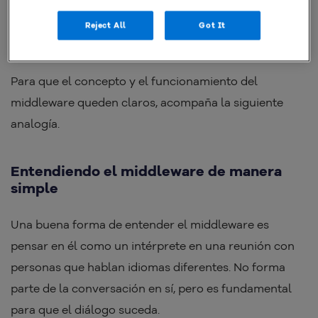
Reject All
Got It
Para que el concepto y el funcionamiento del
middleware queden claros, acompaña la siguiente
analogía.
Entendiendo el middleware de manera
simple
Una buena forma de entender el middleware es
pensar en él como un intérprete en una reunión con
personas que hablan idiomas diferentes. No forma
parte de la conversación en sí, pero es fundamental
para que el diálogo suceda.