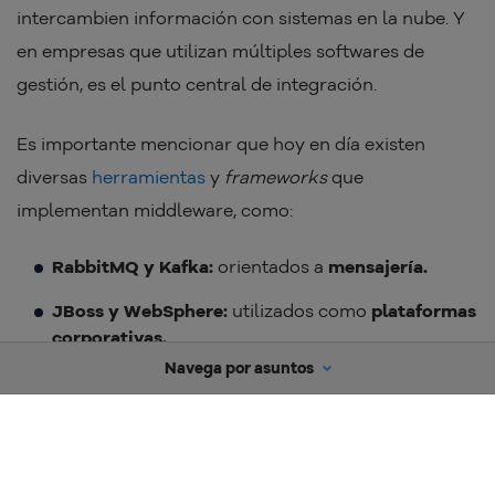
intercambien información con sistemas en la nube. Y
en empresas que utilizan múltiples softwares de
gestión, es el punto central de integración.
Es importante mencionar que hoy en día existen
diversas
herramientas
y
frameworks
que
implementan middleware, como:
RabbitMQ y Kafka:
orientados a
mensajería.
JBoss y WebSphere:
utilizados como
plataformas
corporativas.
Navega por asuntos
Express.js y Spring Boot:
orientados a
aplicaciones web y APIs.
¿Qué es el middleware?
Consideraciones finales