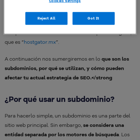
Cookies Settings
Un subdominio es un dominio de tercer nivel que
forma parte del dominio de nivel superior original.
Reject All
Got It
Piensa en algo como “
soporte.hostgator.mx
”,
comparado con el dominio de nivel superior original,
que es “
hostgator.mx
”.
A continuación nos sumergiremos en lo
que son los
subdominios,
por qué se utilizan, y cómo pueden
afectar tu actual estrategia de SEO.</strong
¿Por qué usar un subdominio?
Para hacerlo simple, un subdominio es una parte del
sitio web principal. Sin embargo,
se considera una
entidad separada por los motores de búsqueda
. Los