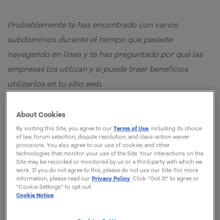
Probablemente te has encontrado con varios
subdominios durante el tiempo que pasaste
navegando en línea y te has preguntado por qué las
empresas los utilizan y si puede traer beneficios
utilizarlos en tu sitio web.
About Cookies
By visiting this Site, you agree to our
Terms of Use
, including its choice
of law, forum selection, dispute resolution, and class-action waiver
Probablemente te has encontrado con varios
provisions. You also agree to our use of cookies and other
technologies that monitor your use of the Site. Your interactions on the
subdominios durante el tiempo que pasaste
Site may be recorded or monitored by us or a third party with which we
navegando en línea y te has preguntado por qué las
work. If you do not agree to this, please do not use our Site. For more
information, please read our
Privacy Policy
. Click “Got It” to agree or
empresas los utilizan y si puede traer beneficios
“Cookie Settings” to opt out.
Cookie Notice
utilizarlos en tu sitio web.