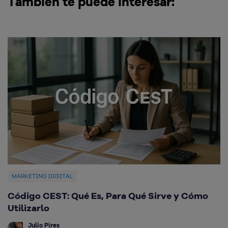
También te puede interesar:
MARKETING DIGITAL
Código CEST: Qué Es, Para Qué Sirve y Cómo
Q
Utilizarlo
d
Julio Pires